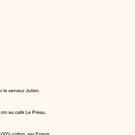
 le serveur Julien.
 cm au café Le Préau, 
 100% cotton, par Epson 