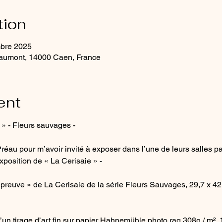
tion
mbre 2025
aumont, 14000 Caen, France
ent
 » - Fleurs sauvages -
réau pour m’avoir invité à exposer dans l’une de leurs salles par
position de « La Cerisaie » - 
épreuve » de La Cerisaie de la série Fleurs Sauvages, 29,7 x 42
d’un tirage d’art fin sur papier Hahnemühle photo rag 308g / m²,