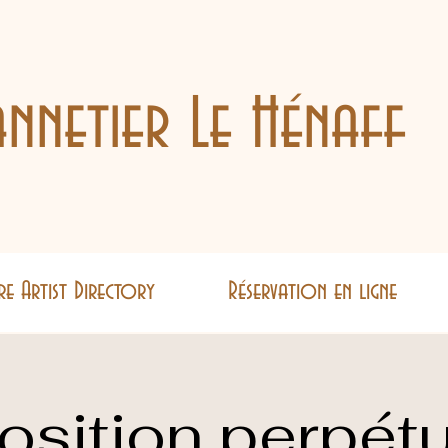
nnetier Le Hénaff
re Artist Directory
Réservation en ligne
osition perpétu