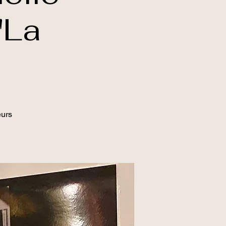
"La
eurs