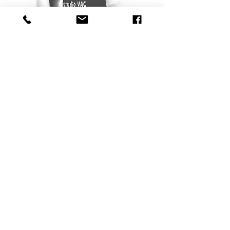
Notre histoire
Résumé :
Portrait métaphorique et poétique du
peintre Stéphane Pannetier Le Hénaff.
L’expression libre d’une rencontre fortuite
au gré des déambulations du peintre
devant la caméra. Court métrage réalisé
en 2017 par le réalisateur Julien Granet
président de STUDIO VAC. Ce film est
seulement disponible en version
française.
Voici le site de STUDIO VAC association
en France
https://studiovac.wordpress.com/