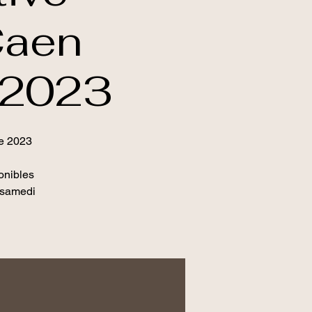
Caen
 2023
re 2023
onibles
e samedi