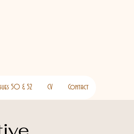
ssues 50 & 52
CV
Contact
tive