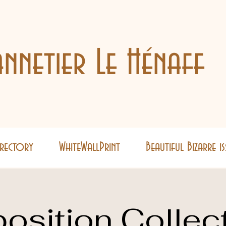
nnetier Le Hénaff
Directory
WhiteWallPrint
Beautiful Bizarre i
osition Collec