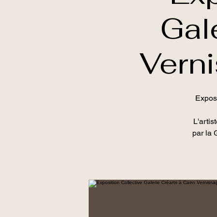
Gal
Vern
Exposi
L'arti
par la 