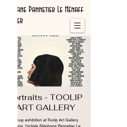
Stéphane Pannetier Le Hénaff
Painter
Portraits - TOOLIP
ART GALLERY
Group exhibition at Toolip Art Gallery
Vienna, l'artiste Stéphane Pannetier Le