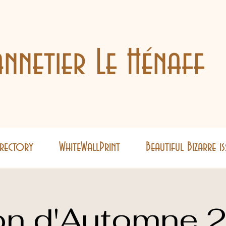
nnetier Le Hénaff
Directory
WhiteWallPrint
Beautiful Bizarre i
on d'Automne 