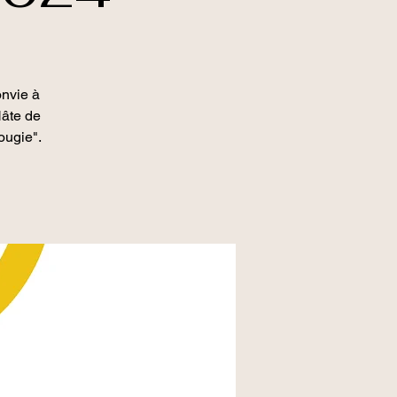
onvie à
Hâte de
ougie".