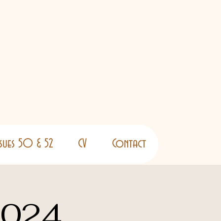
ssues 50 & 52
CV
Contact
2024