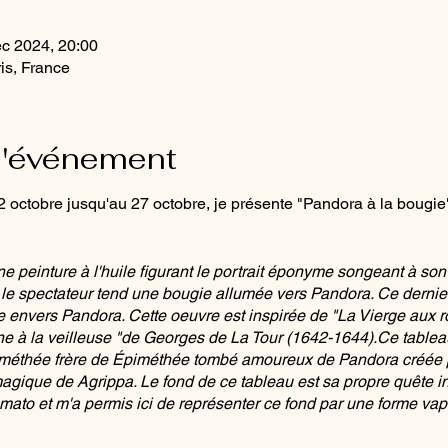
c 2024, 20:00
is, France
l'événement
octobre jusqu'au 27 octobre, je présente "Pandora à la bougie". 
ne peinture à l'huile figurant le portrait éponyme songeant à s
e le spectateur tend une bougie allumée vers Pandora. Ce dernier
 envers Pandora. Cette oeuvre est inspirée de "La Vierge aux r
e à la veilleuse "de Georges de La Tour (1642-1644).Ce tableau
méthée frère de Épiméthée tombé amoureux de Pandora créée p
 magique de Agrippa. Le fond de ce tableau est sa propre quête int
fumato et m'a permis ici de représenter ce fond par une forme va
d la bougie prend sa tournure et réchauffe le visage froid de Pan
s mon essence d'autiste asperger."