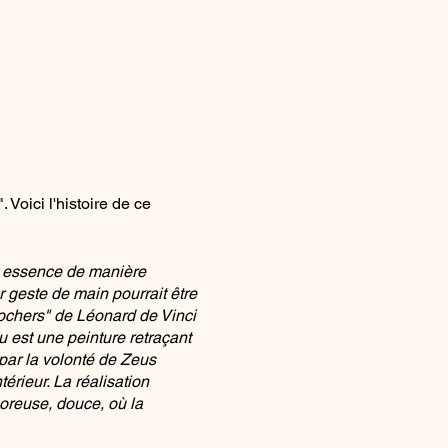
Voici l'histoire de ce
on essence de manière
 geste de main pourrait être
ochers" de Léonard de Vinci
 est une peinture retraçant
ar la volonté de Zeus
érieur. La réalisation
poreuse, douce, où la
dora. J'ai voulu y exprimer