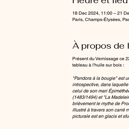
Heure et lieu
18 Dec 2024, 11:00 – 21 De
Paris, Champs-Élysées, Par
À propos de 
Présent du Vernissage ce 22 
tableau à l'huile sur bois :
"Pandora à la bougie" est u
introspective, dans laquell
celui de son mari Épiméthée
(1483/1494) et "La Madelein
brièvement le mythe de Pro
illustré à travers son carré
picturale est en glacis et s
gestuelle de la main qui ten
ma quête personnelle enver