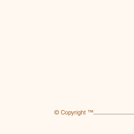
Horaires d’ouverture au pub
fermeture à 18h
Lieu
: Place Clemenceau Pa
Clemenceau à la place de 
Ticket d’entrée
: Plein tarif 
moins de 12 ans, étudiant e
Lien :
https://www.salon-au
© Copyright ™