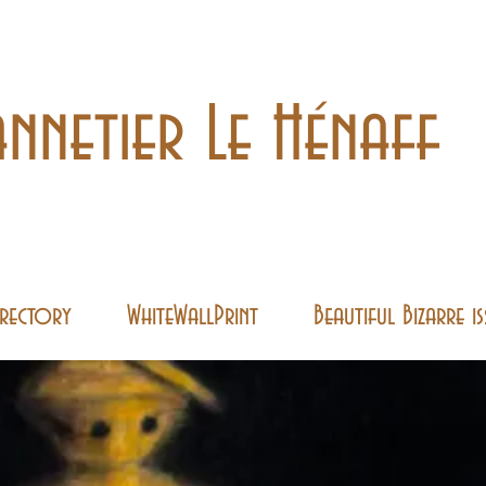
nnetier Le Hénaff
Directory
WhiteWallPrint
Beautiful Bizarre i