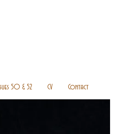
ssues 50 & 52
CV
Contact