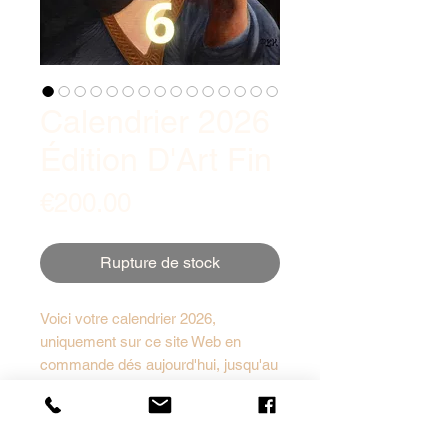
Calendrier 2026
Édition D'Art Fin
Prix
€200.00
Rupture de stock
Voici votre calendrier 2026,
uniquement sur ce site Web en
commande dés aujourd'hui, jusqu'au
25 décembre 2025 - Limité à 30
impressions signées, numérotées,
FRAIS D'EXPÉDITIONS
avec certificat d'authenticité, format
GRATUITS