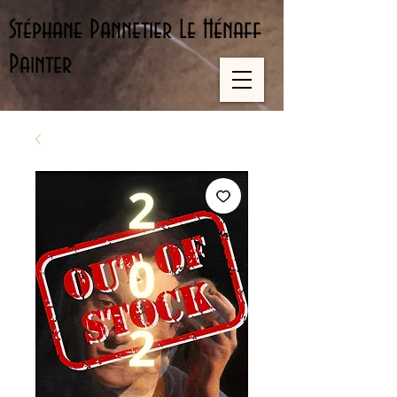
Stéphane Pannetier Le Hénaff
Painter