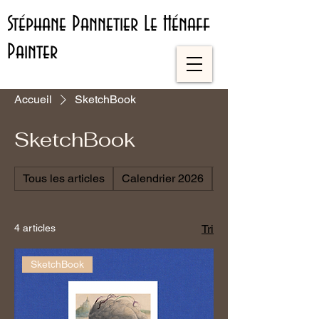
Stéphane Pannetier Le Hénaff
Painter
Accueil
SketchBook
SketchBook
Tous les articles
Calendrier 2026
Leporello Fine Art
4 articles
Tri
SketchBook