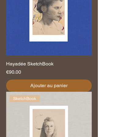
Hayadée SketchBook
Prix
€90.00
Ajouter au panier
SketchBook