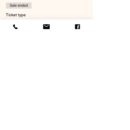
Sale ended
Ticket type
Visite libre
Visite libre
Price
€0.00
© Copyright
Avertissement : Le contenu de ce site Internet est protégé par le
droit d'auteur. Toute reproduction est