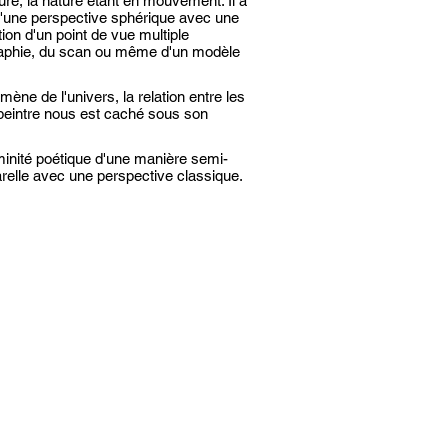
re, la nature étant en mouvement. Il a
 d'une perspective sphérique avec une
tion d'un point de vue multiple
graphie, du scan ou même d'un modèle
ène de l'univers, la relation entre les
e peintre nous est caché sous son
minité poétique d'une manière semi-
arelle avec une perspective classique.