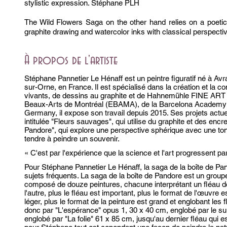
stylistic expression. Stéphane PLH
The Wild Flowers Saga on the other hand relies on a poetic 
graphite drawing and watercolor inks with classical perspecti
À propos de l'artiste
Stéphane Pannetier Le Hénaff est un peintre figuratif né à Av
sur-Orne, en France. Il est spécialisé dans la création et la 
vivants, de dessins au graphite et de Hahnemühle FINE ART 
Beaux-Arts de Montréal (EBAMA), de la Barcelona Academy o
Germany, il expose son travail depuis 2015. Ses projets actu
intitulée "Fleurs sauvages", qui utilise du graphite et des encre
Pandore", qui explore une perspective sphérique avec une tonalit
tendre à peindre un souvenir.
« C'est par l'expérience que la science et l'art progressent pa
Pour Stéphane Pannetier Le Hénaff, la saga de la boîte de Pa
sujets fréquents. La saga de la boîte de Pandore est un gro
composé de douze peintures, chacune interprétant un fléau d
l'autre, plus le fléau est important, plus le format de l'œuvre e
léger, plus le format de la peinture est grand et englobant les
donc par "L'espérance" opus 1, 30 x 40 cm, englobé par le su
englobé par "La folie" 61 x 85 cm, jusqu'au dernier fléau qui est