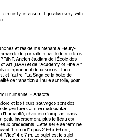
femininity in a semi-figurative way with
ve.
ranches et réside maintenant à Fleury-
commande de portraits à partir de modèles
PRINT. Ancien étudiant de l'École des
f Art (BAA) et de l'Academy of Fine Art
els comprennent deux séries : l'une
s, et l'autre, "La Saga de la boite de
é de transition à l'huile sur toile, pour
rmi l'humanité. » Aristote
ndore et les fleurs sauvages sont des
upe de peinture comme matriochka
e l'humanité, chacune s'empilant dans
st petit, inversement, plus le fléau est
 fléaux précédents. Cette série se termine
ivant "La mort" opus 2 56 x 56 cm,
 "Vice" 4 x 7 m. Le sujet est le sujet,