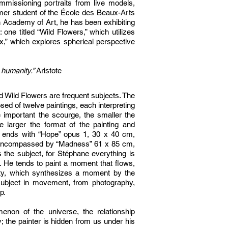
mmissioning portraits from live models,
er student of the École des Beaux-Arts
 Academy of Art, he has been exhibiting
 one titled “Wild Flowers,” which utilizes
x,” which explores spherical perspective
 humanity.”
Aristote
 Wild Flowers are frequent subjects. The
d of twelve paintings, each interpreting
 important the scourge, the smaller the
e larger the format of the painting and
e ends with “Hope” opus 1, 30 x 40 cm,
 encompassed by “Madness” 61 x 85 cm,
s the subject, for Stéphane everything is
. He tends to paint a moment that flows,
lity, which synthesizes a moment by the
a subject in movement, from photography,
ip.
enon of the universe, the relationship
; the painter is hidden from us under his