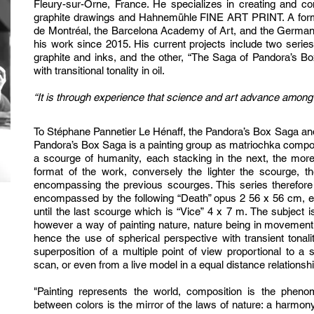
Fleury-sur-Orne, France. He specializes in creating and co
graphite drawings and Hahnemühle FINE ART PRINT. A form
de Montréal, the Barcelona Academy of Art, and the German
his work since 2015. His current projects include two series:
graphite and inks, and the other, “The Saga of Pandora’s Bo
with transitional tonality in oil.
“It is through experience that science and art advance among
To Stéphane Pannetier Le Hénaff, the Pandora’s Box Saga and
Pandora’s Box Saga is a painting group as matriochka compose
a scourge of humanity, each stacking in the next, the more
format of the work, conversely the lighter the scourge, th
encompassing the previous scourges. This series therefor
encompassed by the following “Death” opus 2 56 x 56 cm,
until the last scourge which is “Vice” 4 x 7 m. The subject i
however a way of painting nature, nature being in movement
hence the use of spherical perspective with transient tona
superposition of a multiple point of view proportional to 
scan, or even from a live model in a equal distance relationsh
"Painting represents the world, composition is the phenom
between colors is the mirror of the laws of nature: a harmony