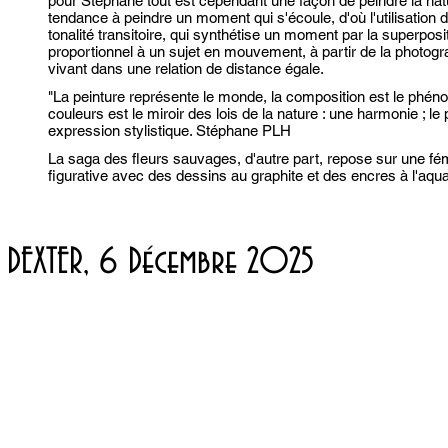
pour Stéphane tout est cependant une façon de peindre la natu
tendance à peindre un moment qui s'écoule, d'où l'utilisation
tonalité transitoire, qui synthétise un moment par la superposi
proportionnel à un sujet en mouvement, à partir de la photo
vivant dans une relation de distance égale.
"La peinture représente le monde, la composition est le phénom
couleurs est le miroir des lois de la nature : une harmonie ; l
expression stylistique. Stéphane PLH
La saga des fleurs sauvages, d'autre part, repose sur une fé
figurative avec des dessins au graphite et des encres à l'aqu
A DEXTER, 6 Décembre 2025