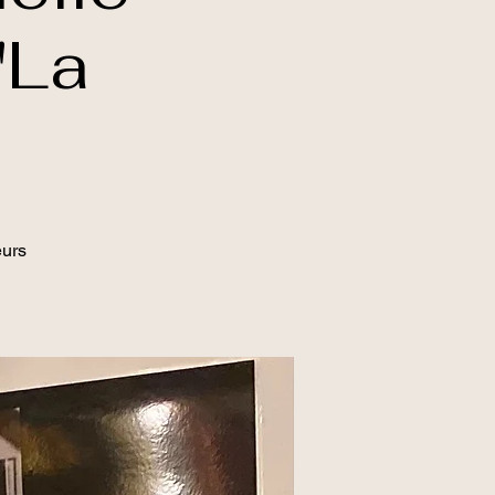
"La
eurs