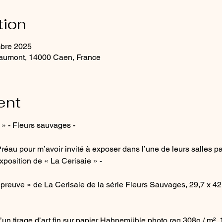
tion
mbre 2025
aumont, 14000 Caen, France
ent
 » - Fleurs sauvages -
réau pour m’avoir invité à exposer dans l’une de leurs salles par
position de « La Cerisaie » - 
épreuve » de La Cerisaie de la série Fleurs Sauvages, 29,7 x 42
d’un tirage d’art fin sur papier Hahnemühle photo rag 308g / m²,