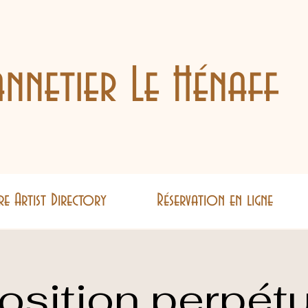
nnetier Le Hénaff
re Artist Directory
Réservation en ligne
osition perpétu