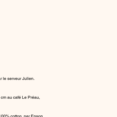
 le serveur Julien.
 cm au café Le Préau, 
 100% cotton, par Epson 