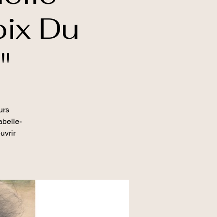
oix Du
"
urs
abelle-
uvrir