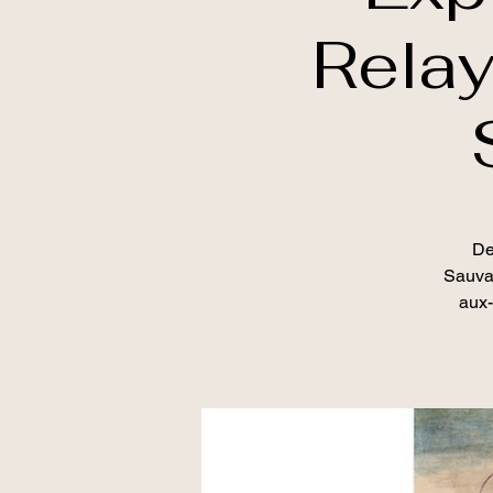
Relay
De
Sauvag
aux-