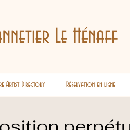
nnetier Le Hénaff
re Artist Directory
Réservation en ligne
osition perpétu