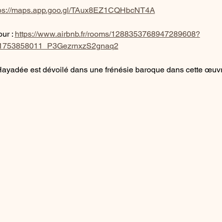
tps://maps.app.goo.gl/TAux8EZ1CQHbcNT4A
ur : 
https://www.airbnb.fr/rooms/1288353768947289608?
_1753858011_P3GezrnxzS2gnaq2
e Hayadée est dévoilé dans une frénésie baroque dans cette œuvr