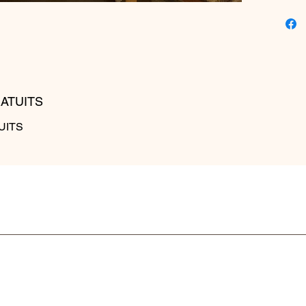
Saga de 
Collect
s'encha
nouvell
« TVA no
RATUITS
du Code
UITS
Here is 
website 
format (
paper, a
photogr
craftsma
based in
created
Sent und
there ar